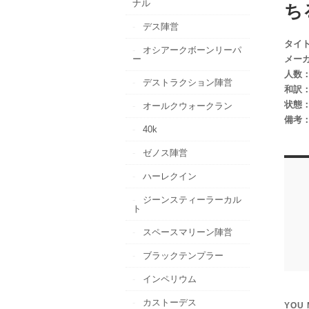
ナル
ち
デス陣営
タイ
オシアークボーンリーパ
ー
メー
人数
デストラクション陣営
和訳
状態
オールクウォークラン
備考
40k
ゼノス陣営
ハーレクイン
ジーンスティーラーカル
ト
スペースマリーン陣営
ブラックテンプラー
インペリウム
カストーデス
YOU 