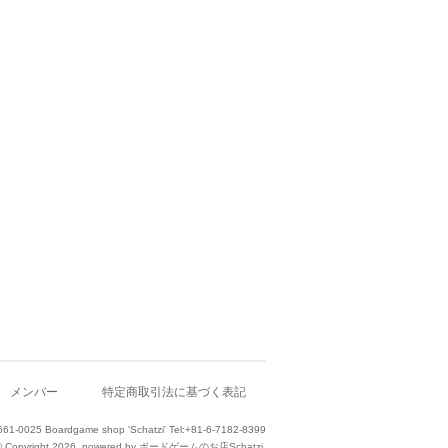
メンバー
特定商取引法に基づく表記
661-0025 Boardgame shop 'Schatzi' Tel:+81-6-7182-8399
© Copyright 2026. powered by ボードゲームのお店Schatzi.