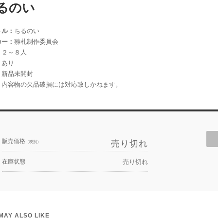
るのい
トル：
ちるのい
カー：
雛札制作委員会
：
２～８人
：
あり
：
新品未開封
：
内容物の欠品破損には対応致しかねます。
販売価格
売り切れ
（税別）
在庫状態
売り切れ
MAY ALSO LIKE