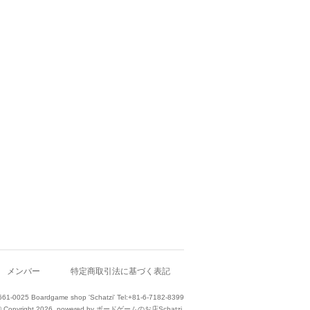
メンバー
特定商取引法に基づく表記
661-0025 Boardgame shop 'Schatzi' Tel:+81-6-7182-8399
© Copyright 2026. powered by ボードゲームのお店Schatzi.