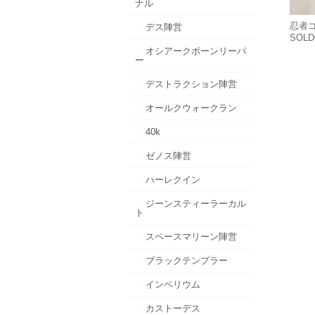
ナル
忍者ゴ
デス陣営
SOLD
オシアークボーンリーパ
ー
デストラクション陣営
オールクウォークラン
40k
ゼノス陣営
ハーレクイン
ジーンスティーラーカル
ト
スペースマリーン陣営
ブラックテンプラー
インペリウム
カストーデス