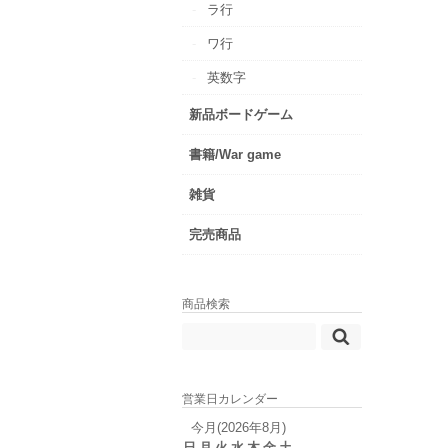
ラ行
ワ行
英数字
新品ボードゲーム
書籍/War game
雑貨
完売商品
商品検索
営業日カレンダー
今月(2026年8月)
日
月
火
水
木
金
土