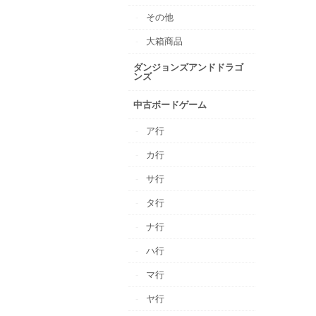
その他
大箱商品
ダンジョンズアンドドラゴ
ンズ
中古ボードゲーム
ア行
カ行
サ行
タ行
ナ行
ハ行
マ行
ヤ行