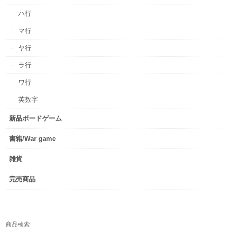
ハ行
マ行
ヤ行
ラ行
ワ行
英数字
新品ボードゲーム
書籍/War game
雑貨
完売商品
商品検索