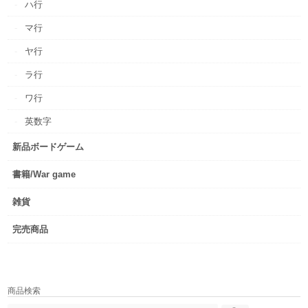
ハ行
マ行
ヤ行
ラ行
ワ行
英数字
新品ボードゲーム
書籍/War game
雑貨
完売商品
商品検索