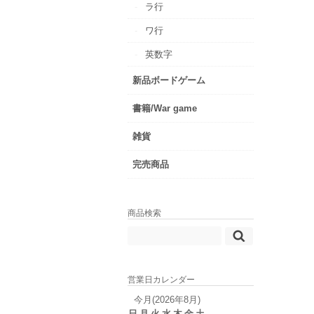
ラ行
ワ行
英数字
新品ボードゲーム
書籍/War game
雑貨
完売商品
商品検索
営業日カレンダー
今月(2026年8月)
日
月
火
水
木
金
土