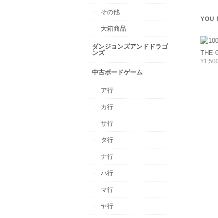
その他
YOU 
大箱商品
ダンジョンズアンドドラゴ
ンズ
THE 
¥1,50
中古ボードゲーム
ア行
カ行
サ行
タ行
ナ行
ハ行
マ行
ヤ行