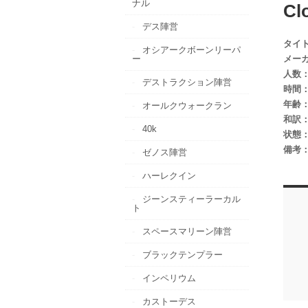
ナル
Cl
デス陣営
タイ
オシアークボーンリーパ
ー
メー
人数
デストラクション陣営
時間
年齢
オールクウォークラン
和訳
40k
状態
備考
ゼノス陣営
ハーレクイン
ジーンスティーラーカル
ト
スペースマリーン陣営
ブラックテンプラー
インペリウム
カストーデス