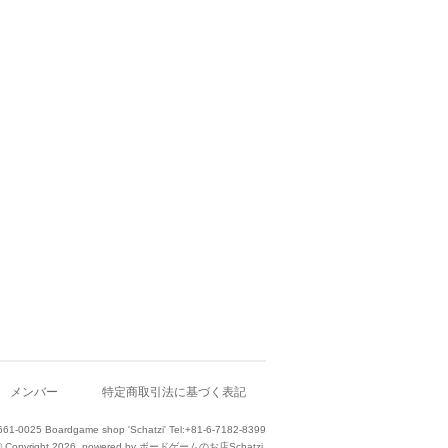
メンバー
特定商取引法に基づく表記
661-0025 Boardgame shop 'Schatzi' Tel:+81-6-7182-8399
© Copyright 2026. powered by ボードゲームのお店Schatzi.