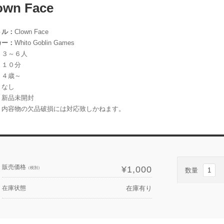
own Face
トル：
Clown Face
カー：
Whito Goblin Games
：
３～６人
：
１０分
：
４歳～
：
なし
：
新品未開封
：
内容物の欠品破損には対応致しかねます。
販売価格
¥1,000
（税別）
数量
在庫状態
在庫有り