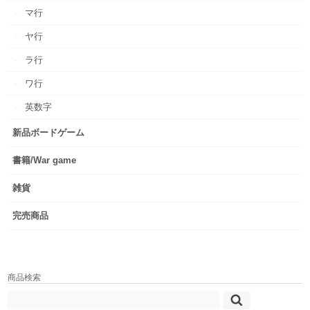
マ行
ヤ行
ラ行
ワ行
英数字
新品ボードゲーム
書籍/War game
雑貨
完売商品
商品検索