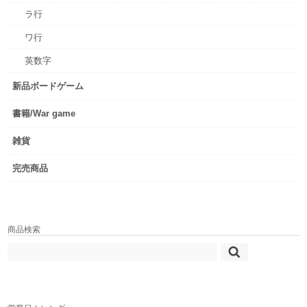
ラ行
ワ行
英数字
新品ボードゲーム
書籍/War game
雑貨
完売商品
商品検索