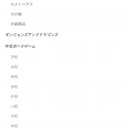
カストーデス
その他
大箱商品
ダンジョンズアンドドラゴンズ
中古ボードゲーム
ア行
カ行
サ行
タ行
ナ行
ハ行
マ行
ヤ行