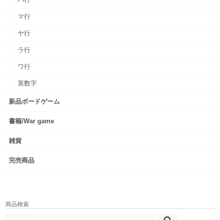
マ行
ヤ行
ラ行
ワ行
英数字
新品ボードゲーム
書籍/War game
雑貨
完売商品
商品検索