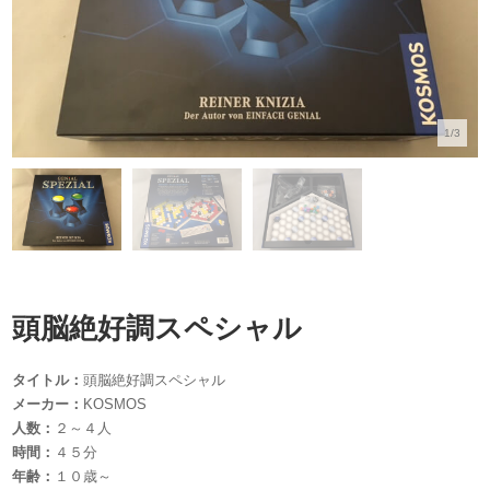
1/3
頭脳絶好調スペシャル
タイトル：
頭脳絶好調スペシャル
メーカー：
KOSMOS
人数：
２～４人
時間：
４５分
年齢：
１０歳～