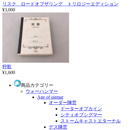
リスク ロードオブザリング トリロジーエディション
¥3,000
狩歌
¥1,600
商品カテゴリー
ウォーハンマー
Age of sigmar
オーダー陣営
ドーターオブカイン
シティオブシグマー
ストームキャストエターナル
デス陣営