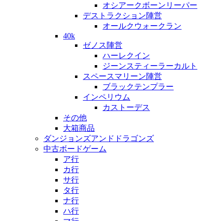
オシアークボーンリーパー
デストラクション陣営
オールクウォークラン
40k
ゼノス陣営
ハーレクイン
ジーンスティーラーカルト
スペースマリーン陣営
ブラックテンプラー
インペリウム
カストーデス
その他
大箱商品
ダンジョンズアンドドラゴンズ
中古ボードゲーム
ア行
カ行
サ行
タ行
ナ行
ハ行