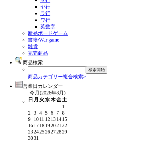
マ行
ヤ行
ラ行
ワ行
英数字
新品ボードゲーム
書籍/War game
雑貨
完売商品
商品検索
商品カテゴリー複合検索>
営業日カレンダー
今月(2026年8月)
日
月
火
水
木
金
土
1
2
3
4
5
6
7
8
9
10
11
12
13
14
15
16
17
18
19
20
21
22
23
24
25
26
27
28
29
30
31