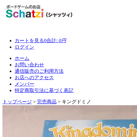
カートを見る
0
合計:
0円
ログイン
ホーム
お問い合わせ
通信販売のご利用方法
お店へのアクセス
メンバー
特定商取引法に基づく表記
トップページ
>
完売商品
>
キングドミノ