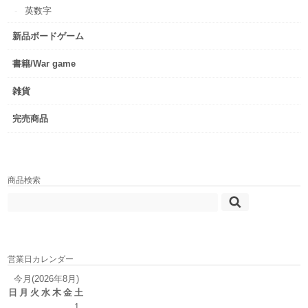
英数字
新品ボードゲーム
書籍/War game
雑貨
完売商品
商品検索
営業日カレンダー
今月(2026年8月)
日
月
火
水
木
金
土
1