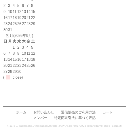
2
3
4
5
6
7
8
9
10
11
12
13
14
15
16
17
18
19
20
21
22
23
24
25
26
27
28
29
30
31
翌月(2026年9月)
日
月
火
水
木
金
土
1
2
3
4
5
6
7
8
9
10
11
12
13
14
15
16
17
18
19
20
21
22
23
24
25
26
27
28
29
30
(
close)
ホーム
お問い合わせ
通信販売のご利用方法
カート
メンバー
特定商取引法に基づく表記
4-11-8-1 Tachibana,Amagasaki,Hyogo,JAPAN Zip:661-0025 Boardgame shop 'Schatzi'