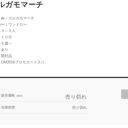
ルガモマーチ
トル：
カルガモマーチ
カー：
ワンドロー
：
３～５人
：
１０分
：
６歳～
：
あり
：
開封品
：
GM2016プロモカード入り。
販売価格
売り切れ
（税別）
在庫状態
売り切れ