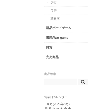
ラ行
ワ行
英数字
新品ボードゲーム
書籍/War game
雑貨
完売商品
商品検索
営業日カレンダー
今月(2026年8月)
日
月
火
水
木
金
土