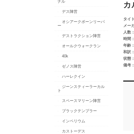
ナル
カ
デス陣営
タイ
オシアークボーンリーパ
ー
メー
人数
デストラクション陣営
時間
年齢
オールクウォークラン
和訳
40k
状態
備考
ゼノス陣営
ハーレクイン
ジーンスティーラーカル
ト
スペースマリーン陣営
ブラックテンプラー
インペリウム
カストーデス