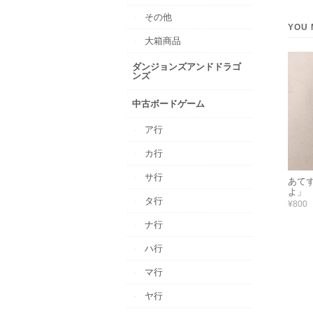
その他
YOU 
大箱商品
ダンジョンズアンドドラゴ
ンズ
中古ボードゲーム
ア行
カ行
サ行
あて
よ」
タ行
¥800
ナ行
ハ行
マ行
ヤ行