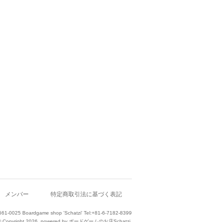
メンバー
特定商取引法に基づく表記
661-0025 Boardgame shop 'Schatzi' Tel:+81-6-7182-8399
© Copyright 2026. powered by ボードゲームのお店Schatzi.