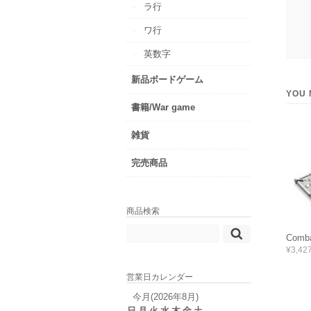
ラ行
ワ行
英数字
新品ボードゲーム
YOU 
書籍/War game
雑貨
完売商品
商品検索
Comb
¥3,42
営業日カレンダー
今月(2026年8月)
日
月
火
水
木
金
土