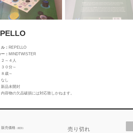
PELLO
トル：
REPELLO
カー：
MINDTWISTER
：
２～４人
：
３０分～
：
８歳～
：
なし
：
新品未開封
：
内容物の欠品破損には対応致しかねます。
販売価格
売り切れ
（税別）