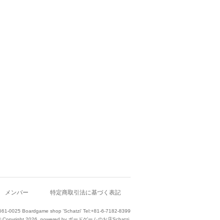
メンバー
特定商取引法に基づく表記
661-0025 Boardgame shop 'Schatzi' Tel:+81-6-7182-8399
© Copyright 2026. powered by ボードゲームのお店Schatzi.