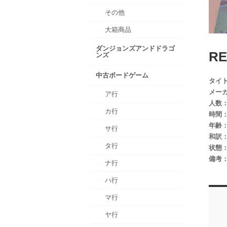
その他
大箱商品
ダンジョンズアンドドラゴ
RE
ンズ
中古ボードゲーム
タイ
メー
ア行
人数
カ行
時間
年齢
サ行
和訳
タ行
状態
備考
ナ行
ハ行
マ行
ヤ行