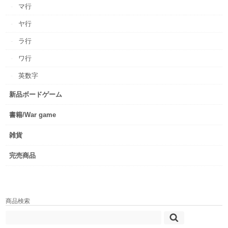
マ行
ヤ行
ラ行
ワ行
英数字
新品ボードゲーム
書籍/War game
雑貨
完売商品
商品検索