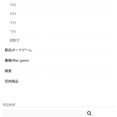
マ行
ヤ行
ラ行
ワ行
英数字
新品ボードゲーム
書籍/War game
雑貨
完売商品
商品検索