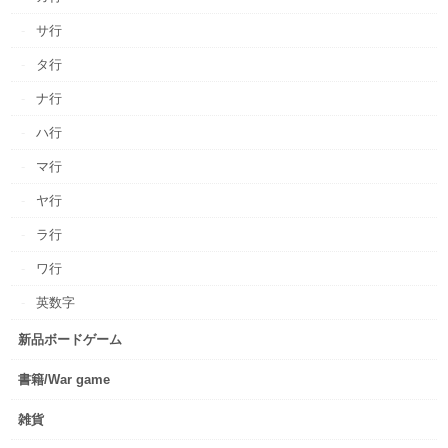
サ行
タ行
ナ行
ハ行
マ行
ヤ行
ラ行
ワ行
英数字
新品ボードゲーム
書籍/War game
雑貨