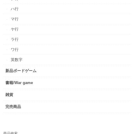
ハ行
マ行
ヤ行
ラ行
ワ行
英数字
新品ボードゲーム
書籍/War game
雑貨
完売商品
商品検索