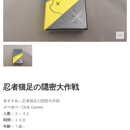
1/1
忍者猫足の隠密大作戦
タイトル：
忍者猫足の隠密大作戦
メーカー：
Oink Games
人数：
２～４人
時間：
２０分
年齢：
７歳～