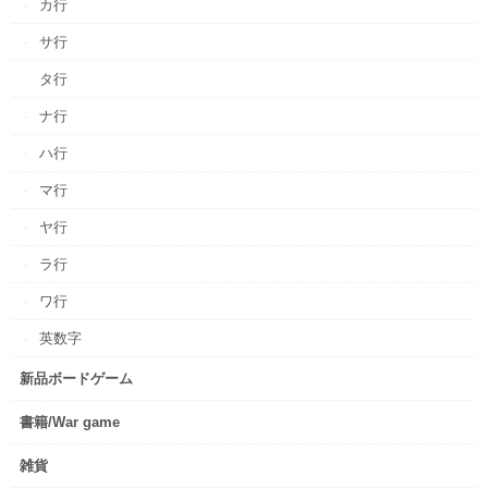
カ行
サ行
タ行
ナ行
ハ行
マ行
ヤ行
ラ行
ワ行
英数字
新品ボードゲーム
書籍/War game
雑貨