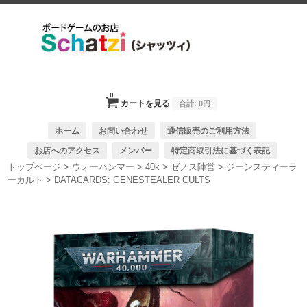
0
カートを見る
合計:
0円
ホーム
お問い合わせ
通信販売のご利用方法
お店へのアクセス
メンバー
特定商取引法に基づく表記
トップページ
>
ウォーハンマー
>
40k
>
ゼノス陣営
>
ジーンスティーラ
ーカルト
>
DATACARDS: GENESTEALER CULTS