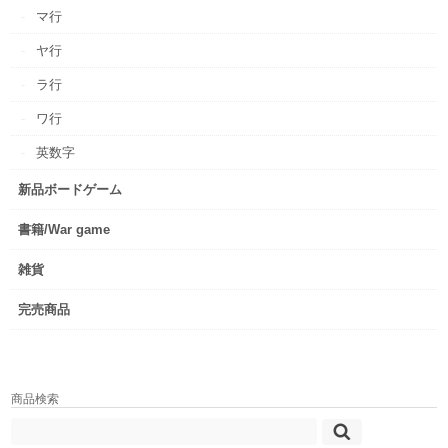
マ行
ヤ行
ラ行
ワ行
英数字
新品ボードゲーム
書籍/War game
雑貨
完売商品
商品検索