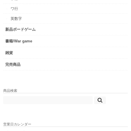
ワ行
英数字
新品ボードゲーム
書籍/War game
雑貨
完売商品
商品検索
営業日カレンダー