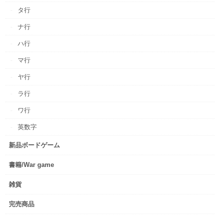
タ行
ナ行
ハ行
マ行
ヤ行
ラ行
ワ行
英数字
新品ボードゲーム
書籍/War game
雑貨
完売商品