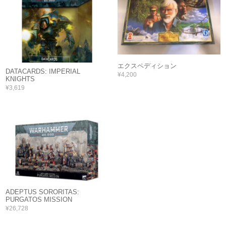
エクスペディション
DATACARDS: IMPERIAL
¥4,200
KNIGHTS
¥3,619
ADEPTUS SORORITAS:
PURGATOS MISSION
¥26,728