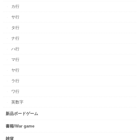
カ行
サ行
タ行
ナ行
ハ行
マ行
ヤ行
ラ行
ワ行
英数字
新品ボードゲーム
書籍/War game
雑貨