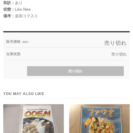
和訳：
あり
状態：
Like New
備考：
追加コマ入り
販売価格
売り切れ
（税別）
在庫状態
売り切れ
売り切れ
YOU MAY ALSO LIKE