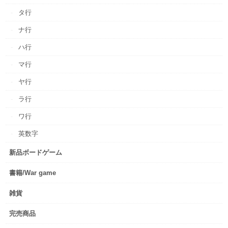
タ行
ナ行
ハ行
マ行
ヤ行
ラ行
ワ行
英数字
新品ボードゲーム
書籍/War game
雑貨
完売商品