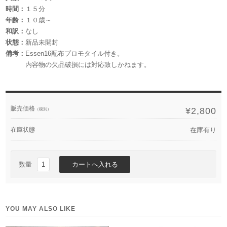
時間：
１５分
年齢：
１０歳～
和訳：
なし
状態：
新品未開封
備考：
Essen16配布プロモタイル付き。
内容物の欠品破損には対応致しかねます。
販売価格
¥2,800
（税別）
在庫状態
在庫有り
数量
YOU MAY ALSO LIKE