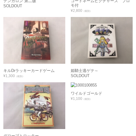
テンガロン 第二版
コードネームピクチャーズ プロ
モ付
SOLDOUT
¥2,800
（税別）
キルDrラッキーカードゲーム
姫騎士逃ゲテ～
SOLDOUT
¥1,300
（税別）
ワイルドゴールド
¥1,100
（税別）
グローブトロッター