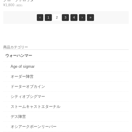
¥1,800
（税別）
‹
1
2
3
4
›
»
商品カテゴリー
ウォーハンマー
Age of sigmar
オーダー陣営
ドーターオブカイン
シティオブシグマー
ストームキャストエターナル
デス陣営
オシアークボーンリーパー