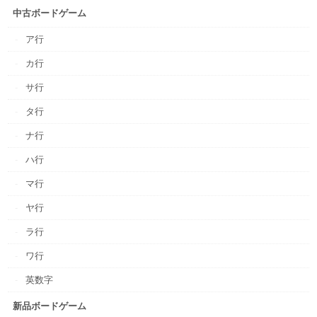
中古ボードゲーム
ア行
カ行
サ行
タ行
ナ行
ハ行
マ行
ヤ行
ラ行
ワ行
英数字
新品ボードゲーム