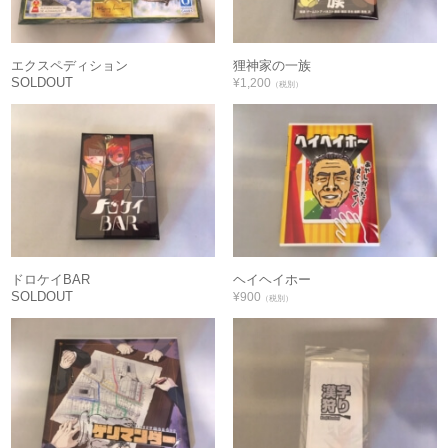
エクスペディション
狸神家の一族
SOLDOUT
¥1,200
（税別）
ドロケイBAR
ヘイヘイホー
SOLDOUT
¥900
（税別）